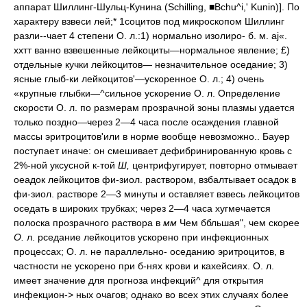
аппарат Шиллинг-Шульц-Кунина (Schilling, ■Bchu^i,' Kunin)]. По
характеру взвеси лей;* 1социтов под микроскопом Шиллинг
разли--чает 4 степени О. л.:1) нормально изолиро-
б. м. aj«.
ххтт ванно взвешенные лейкоциты—нормальное явление; £)
отдельные кучки лейкоцитов— незначительное оседание; 3)
ясные глыб-ки лейкоцитов'—ускоренное О. л.; 4) очень
«крупные глыбки—^сильное ускорение О. л. Определение
скорости О. л. по размерам прозрачной зоны плазмы удается
только поздно—через 2—4 часа после осаждения главной
массы эритроцитов'или в норме вообще невозможно.. Бауер
поступает иначе: он смешивает дефибринированную кровь с
2%-ной уксусной к-той
Ш,
центрифугирует, повторно отмывает
оеадок лейкоцитов фи-зиол. раствором, взбалтывает осадок в
фи-зиол. растворе 2—3 минуты и оставляет взвесь лейкоцитов
оседать в широких трубках; через 2—4 часа хугмечается
полоска прозрачного раствора в
мм
Чем ббльшая", чем скорее
О.
л. рседание лейкоцитов ускорено при инфекционных
процессах; О. л. не параллельно- оседанию эритроцитов, в
частности не ускорено при б-нях крови и кахейсиях. О. л.
имеет значение для прогноза инфекций^ для открытия
инфекцион-> ных очагов; однако во всех этих случаях более