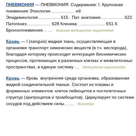
ПНЕВМОНИЯ
— ПНЕВМОНИЯ. Содержание: I. Крупозная
пневмония Этиология.................... ей
Эпидемиология.................. 615 . Пат. анатомия...... ............ 622
Патогенез.................... 628 Клиника . .................... 6S1 II.
Бронхопневмония… …
Большая медицинская энциклопедия
Кровь
— I (sanguis) жидкая ткань, осуществляющая в
организме транспорт химических веществ (в т.ч. кислорода),
благодаря которому происходит интеграция биохимических
процессов, протекающих в различных клетках и межклеточных
пространствах, в единую систему …
Медицинская энциклопедия
Кровь
— Кровь внутренняя среда организма, образованная
жидкой соединительной тканью. Состоит из плазмы и
форменных элементов: клеток лейкоцитов и постклеточных
структур (эритроцитов и тромбоцитов). Циркулирует по системе
сосудов под действием силы… …
Википедия