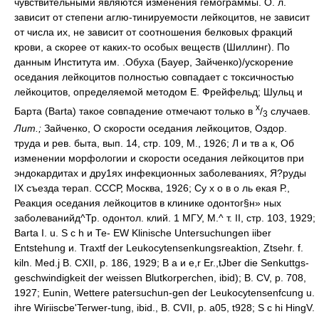
чувствительными являются изменения гемограммы. О. л.
зависит от степени аглю-тинируемости лейкоцитов, не зависит
от числа их, не зависит от соотношения белковых фракций
крови, а скорее от каких-то особых веществ (Шиллинг). По
данным Института им. .Обуха (Бауер, Зайченко)/ускорение
оседания лейкоцитов полностью совпадает с токсичностью
лейкоцитов, определяемой методом Е. Фрейфельд; Шульц и
х
Барта (Barta) такое совпадение отмечают только в
/
случаев.
3
Лит.;
Зайченко, О скорости оседания лейкоцитов, Оздор.
труда и рев. быта, вып. 14, стр. 109, М., 1926; Л и тв а к, Об
изменении морфологии и скорости оседания лейкоцитов при
эндокардитах и дру1ях инфекционных заболеваниях, Я?руды
IX съезда терап. СССР, Москва, 1926; Су х о в о ль екая Р.,
Реакция оседания лейкоцитов в клинике одонтог§н» ных
заболеванийд^Тр. одонтол. клий. 1 МГУ, М.^ т. II, стр. 103, 1929;
Barta I. u. S с h и Те- EW Klinische Untersuchungen iiber
Entstehung и. Traxtf der Leukocytensenkungsreaktion, Ztsehr. f.
kiln. Med.j В. СXII, p. 186, 1929; В а и e,r Er.,tJber die Senkuttgs-
geschwindigkeit der weissen Blutkorperchen, ibid); B. CV, p. 708,
1927; Eunin, Wettere patersuchun-gen der Leukocytensenfcung u.
ihre Wiriiscbe'Terwer-tung, ibid., B. CVІI, p. a05, t928; S с hi HingV.