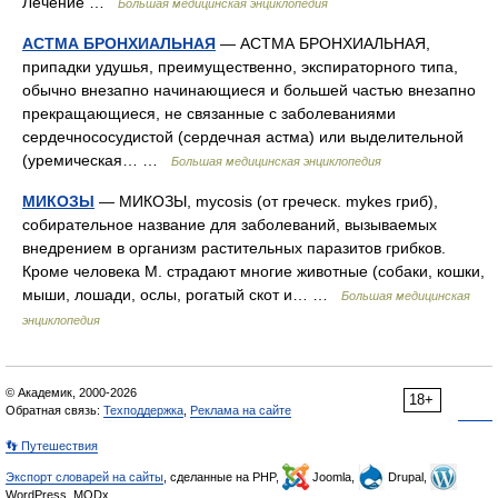
Лечение …
Большая медицинская энциклопедия
АСТМА БРОНХИАЛЬНАЯ
— АСТМА БРОНХИАЛЬНАЯ,
припадки удушья, преимущественно, экспираторного типа,
обычно внезапно начинающиеся и большей частью внезапно
прекращающиеся, не связанные с заболеваниями
сердечнососудистой (сердечная астма) или выделительной
(уремическая… …
Большая медицинская энциклопедия
МИКОЗЫ
— МИКОЗЫ, mycosis (от греческ. mykes гриб),
собирательное название для заболеваний, вызываемых
внедрением в организм растительных паразитов грибков.
Кроме человека М. страдают многие животные (собаки, кошки,
мыши, лошади, ослы, рогатый скот и… …
Большая медицинская
энциклопедия
© Академик, 2000-2026
18+
Обратная связь:
Техподдержка
,
Реклама на сайте
👣 Путешествия
Экспорт словарей на сайты
, сделанные на PHP,
Joomla,
Drupal,
WordPress, MODx.